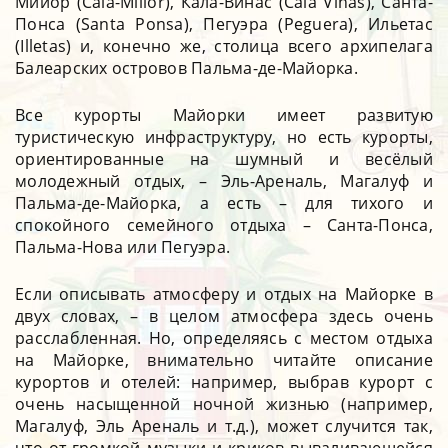
Мийор (Cala-Millor), Кала-Винас (Cala Vinas), Санта-
Понса (Santa Ponsa), Пегуэра (Peguera), Ильетас
(Illetas) и, конечно же, столица всего архипелага
Балеарских островов Пальма-де-Майорка.
Все курорты Майорки имеет развитую
туристическую инфраструктуру, но есть курорты,
ориентированные на шумный и весёлый
молодежный отдых, – Эль-Ареналь, Магалуф и
Пальма-де-Майорка, а есть – для тихого и
спокойного семейного отдыха – Санта-Понса,
Пальма-Нова или Пегуэра.
Если описывать атмосферу и отдых на Майорке в
двух словах, – в целом атмосфера здесь очень
расслабленная. Но, определяясь с местом отдыха
на Майорке, внимательно читайте описание
курортов и отелей: например, выбрав курорт с
очень насыщенной ночной жизнью (например,
Магалуф, Эль Ареналь и т.д.), может случится так,
что от громкой музыки и криков вываливающейся