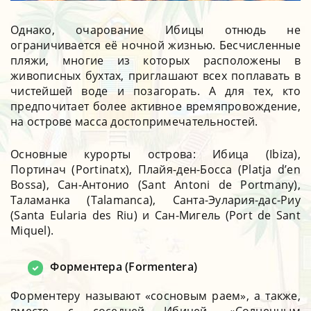
Однако, очарование Ибицы отнюдь не
ограничивается её ночной жизнью. Бесчисленные
пляжи, многие из которых расположены в
живописных бухтах, приглашают всех поплавать в
чистейшей воде и позагорать. А для тех, кто
предпочитает более активное времяпровождение,
на острове масса достопримечательностей.
Основные курорты острова: Ибица (Ibiza),
Портинач (Portinatx), Плайя-ден-Босса (Platja d’en
Bossa), Сан-Антонио (Sant Antoni de Portmany),
Таламанка (Talamanca), Санта-Эулария-дас-Риу
(Santa Eularia des Riu) и Сан-Мигель (Port de Sant
Miquel).
Форментера (Formentera)
Форментеру называют «сосновым раем», а также,
вместе с соседней Ибицей, «Солнечным