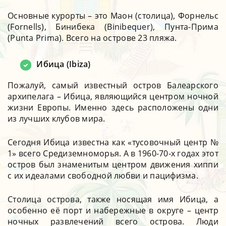
Основные курорты – это Маон (столица), Форнельс
(Fornells), Бинибека (Binibequer), Пунта-Прима
(Punta Prima). Всего на острове 23 пляжа.
Ибица (Ibiza)
Пожалуй, самый известный остров Балеарского
архипелага – Ибица, являющийся центром ночной
жизни Европы. Именно здесь расположены одни
из лучших клубов мира.
Сегодня Ибица известна как «тусовочный центр №
1» всего Средиземноморья. А в 1960-70-х годах этот
остров был знаменитым центром движения хиппи
с их идеалами свободной любви и пацифизма.
Столица острова, также носящая имя Ибица, а
особенно её порт и набережные в округе – центр
ночных развлечений всего острова. Люди