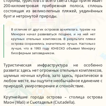
стороны, туристов со всего света сюда притягивает
200-километровая прибрежная полоса, сплошь
состоящая из великолепных пляжей, уединённых
бухт и нетронутой природы.
В отличие от других островов архипелага, туризм на
Менорке начал развиваться позднее, и на ней нет
крупных отельных комплексов. В результате пляжи
острова сохранились значительно лучше. Настолько
лучше, что в 1993 году ЮНЕСКО объявил Менорку
биосферным заповедником.
Туристическая инфраструктура не особенно
развита: здесь нет огромных отельных комплексов,
шумных ночных клубов, зато здесь, практически в
любом месте, вы ощутите необычайное единение с
природой, умиротворение и спокойствие.
Крупнейшие города острова – столица острова
Маон (Maó) и Сьютаделья (Ciutadella).