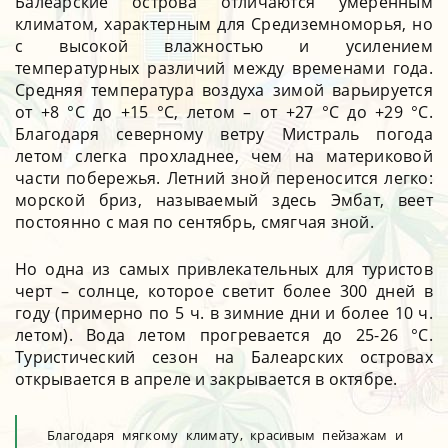
Балеарские острова отличаются умеренным
климатом, характерным для Средиземноморья, но
с высокой влажностью и усилением
температурных различий между временами года.
Средняя температура воздуха зимой варьируется
от +8 °C до +15 °C, летом – от +27 °C до +29 °C.
Благодаря северному ветру Мистраль погода
летом слегка прохладнее, чем на материковой
части побережья. Летний зной переносится легко:
морской бриз, называемый здесь Эмбат, веет
постоянно с мая по сентябрь, смягчая зной.
Но одна из самых привлекательных для туристов
черт – солнце, которое светит более 300 дней в
году (примерно по 5 ч. в зимние дни и более 10 ч.
летом). Вода летом прогревается до 25-26 °C.
Туристический сезон на Балеарских островах
открывается в апреле и закрывается в октябре.
Благодаря мягкому климату, красивым пейзажам и