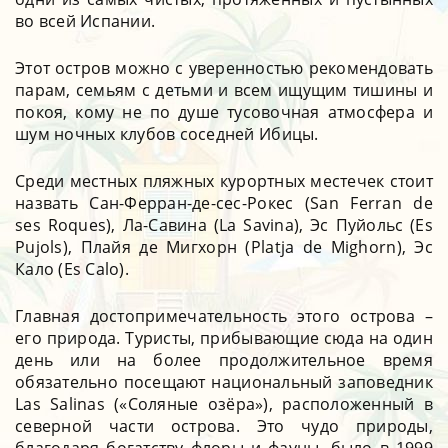
во всей Испании.
Этот остров можно с уверенностью рекомендовать
парам, семьям с детьми и всем ищущим тишины и
покоя, кому не по душе тусовочная атмосфера и
шум ночных клубов соседней Ибицы.
Среди местных пляжных курортных местечек стоит
назвать Сан-Ферран-де-сес-Рокес (San Ferran de
ses Roques), Ла-Савина (La Savina), Эс Пуйольс (Es
Pujols), Плайя де Мигхорн (Platja de Mighorn), Эс
Кало (Es Calo).
Главная достопримечательность этого острова –
его природа. Туристы, прибывающие сюда на один
день или на более продолжительное время
обязательно посещают национальный заповедник
Las Salinas («Соляные озёра»), расположенный в
северной части острова. Это чудо природы,
благодаря богатству флоры и фауны, было в 1999